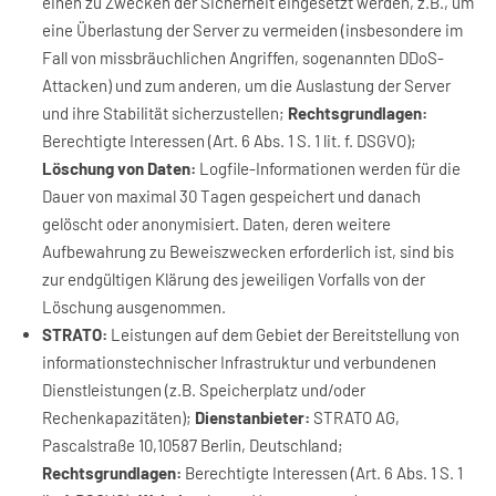
einen zu Zwecken der Sicherheit eingesetzt werden, z.B., um
eine Überlastung der Server zu vermeiden (insbesondere im
Fall von missbräuchlichen Angriffen, sogenannten DDoS-
Attacken) und zum anderen, um die Auslastung der Server
und ihre Stabilität sicherzustellen;
Rechtsgrundlagen:
Berechtigte Interessen (Art. 6 Abs. 1 S. 1 lit. f. DSGVO);
Löschung von Daten:
Logfile-Informationen werden für die
Dauer von maximal 30 Tagen gespeichert und danach
gelöscht oder anonymisiert. Daten, deren weitere
Aufbewahrung zu Beweiszwecken erforderlich ist, sind bis
zur endgültigen Klärung des jeweiligen Vorfalls von der
Löschung ausgenommen.
STRATO:
Leistungen auf dem Gebiet der Bereitstellung von
informationstechnischer Infrastruktur und verbundenen
Dienstleistungen (z.B. Speicherplatz und/oder
Rechenkapazitäten);
Dienstanbieter:
STRATO AG,
Pascalstraße 10,10587 Berlin, Deutschland;
Rechtsgrundlagen:
Berechtigte Interessen (Art. 6 Abs. 1 S. 1